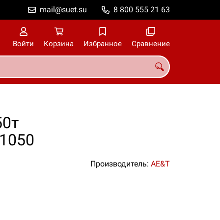
mail@suet.su
8 800 555 21 63
Войти
Корзина
Избранное
Сравнение
50т
1050
Производитель:
AE&T