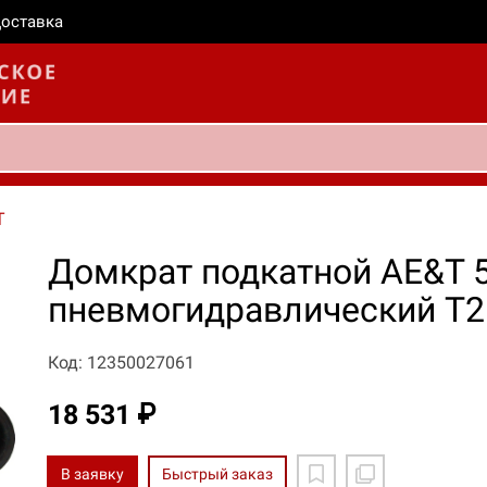
оставка
T
Домкрат подкатной AE&T 
пневмогидравлический Т2
Код: 12350027061
18 531 ₽
В заявку
Быстрый заказ