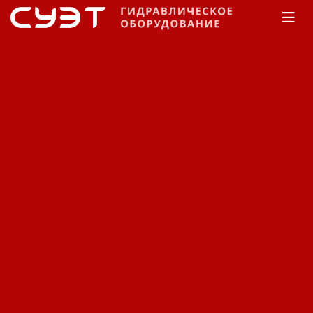
Главная
КАТАЛОГ
Рукава высокого давления
Manuli
Tractor/1T EN 853 1SN
Tractor/1T EN 853 1SN
Сортировка:
По наименованию
Сначала недорогие
Сначала дорогие
Фильтр