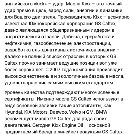
английского «kick» – удар. Масла Kixx – это точный
удар прямо в цель, заряд силы, энергии и динамики
для Вашего двигателя. Производитель Kixx – всемирно
известная Южнокорейская корпорация GS Caltex,
давно являющаяся общепризнанным лидером в
энергетической отрасли. Добыча, переработка и
нефтехимия, газообеспечение, электростанции,
разработка альтернативных источников энергии –
далеко не полный список отраслей, в которых GS
Caltex прочно занимает ведущие позиции вот уже
более сорока лет. С 2007 года компания производит
высококачественные и экологичные базовые масла,
удовлетворяющие самым высоким стандартам.
Уровень качества подтверждают многочисленные
сертификаты. Именно масла GS Caltex используют в
виде основной заливки такие автогиганты, как
Hyundai, KIA Motors, Daewoo, Volvo и GM. BMW
рекомендует масла GS Caltex для ряда своих
двигателей. Сегодня Kixx Engine Oil – основной
продвигаемый бренд в линейке продукции GS Caltex.