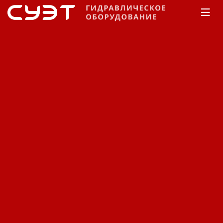
Главная
КАТАЛОГ
Масло гидравлическое
Kixx
Kixx
Сортировка:
По наименованию
Сначала недорогие
Сначала дорогие