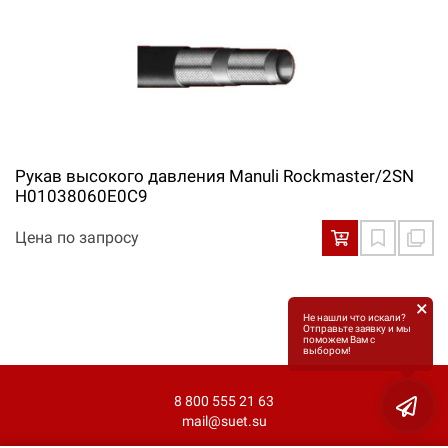
Рукав высокого давления Manuli Rockmaster/2SN
H01038060E0С9
Цена по запросу
×
Не нашли что искали?
Отправьте заявку и мы
поможем Вам с
выбором!
8 800 555 21 63
mail@suet.su