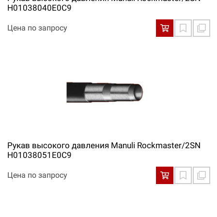
H01038040E0С9
Цена по запросу
Рукав высокого давления Manuli Rockmaster/2SN
H01038051E0С9
Цена по запросу