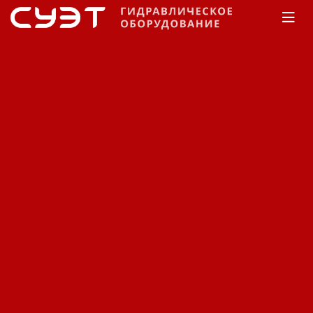
Главная
КАТАЛОГ
Рукава высокого давления
Manuli
Rockmaster/2SN
Rockmaster/2SN
Сортировка:
По наименованию
Сначала недорогие
Сначала дорогие
Фильтр