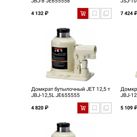
JBJ-8 JE655558
JSJ-1
4 132 ₽
7 424 
Домкрат бутылочный JET 12,5 т
Домкра
JBJ-12,5L JE655555
JBJ-12
4 820 ₽
5 109 