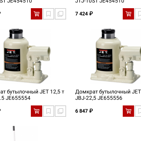
0ST JE454510
JТJ-10ST JE454510
₽
7 424 ₽
т бутылочный JET 12,5 т
Домкрат бутылочный JET 
.5 JE655554
JBJ-22,5 JE655556
₽
6 847 ₽