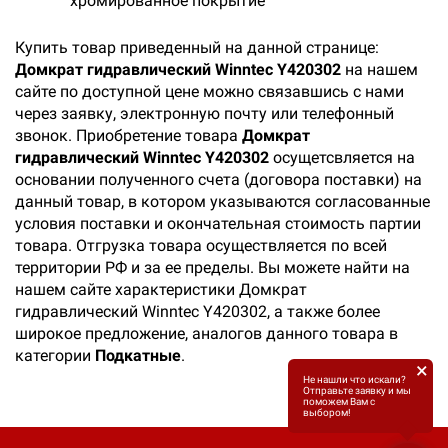
хромированное покрытие
Купить товар приведенный на данной странице:
Домкрат гидравлический Winntec Y420302
на нашем
сайте по доступной цене можно связавшись с нами
через заявку, электронную почту или телефонный
звонок. Приобретение товара
Домкрат
гидравлический Winntec Y420302
осущетсвляется на
основании полученного счета (договора поставки) на
данный товар, в котором указываются согласованные
условия поставки и окончательная стоимость партии
товара. Отгрузка товара осуществляется по всей
территории РФ и за ее пределы. Вы можете найти на
нашем сайте характеристики Домкрат
гидравлический Winntec Y420302, а также более
широкое предложение, аналогов данного товара в
категории
Подкатные
.
×
Не нашли что искали?
Отправьте заявку и мы
поможем Вам с
выбором!