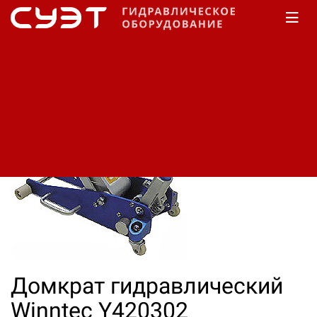
Главная
КАТАЛОГ
Домкраты
Winntec
Подкатные
Домкрат гидравлический
Winntec Y420302