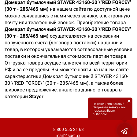
Домкрат бутылочный STAYER 43160-30 \"RED FORCE\"
(30 т - 285/465 мм)
на нашем сайте по доступной цене
можно связавшись с нами через заявку, электронную
почту или телефонный звонок. Приобретение товара
Домкрат бутылочный STAYER 43160-30 \"RED FORCE\"
(30 т - 285/465 мм)
осущетсвляется на основании
полученного счета (договора поставки) на данный
товар, в котором указываются согласованные условия
поставки и окончательная стоимость партии товара.
Отгрузка товара осуществляется по всей территории
РФ и за ее пределы. Вы можете найти на нашем сайте
характеристики Домкрат бутылочный STAYER 43160-
30 \"RED FORCE\" (30 т - 285/465 мм), а также более
широкое предложение, аналогов данного товара в
категории
Stayer
.
×
Не нашли что искали?
Отправьте заявку и мы
поможем Вам с
выбором!
8 800 555 21 63
mail@suet.su