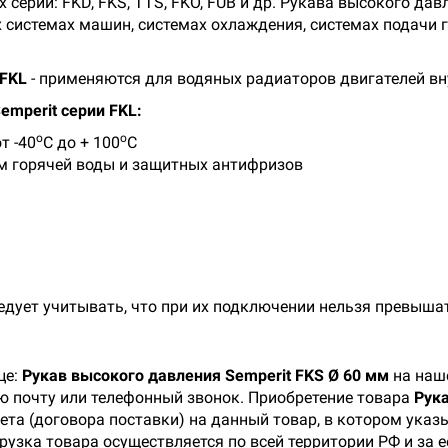
серий: FKD, FKS, TTS, FKO, FUB и др. Рукава высокого дав
 системах машин, системах охлаждения, системах подачи г
 FKL
- применяются для водяных радиаторов двигателей вн
emperit серии FKL:
о
о
т -40
С до + 100
С
м горячей воды и защитных антифризов
едует учитывать, что при их подключении нельзя превыша
це:
Рукав высокого давления Semperit FKS Ø 60 мм
на наше
ую почту или телефонный звонок. Приобретение товара
Рука
ета (договора поставки) на данный товар, в котором ука
рузка товара осуществляется по всей территории РФ и за 