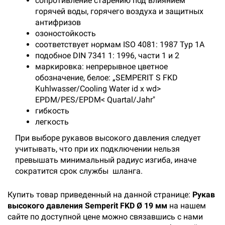
сопротивление старению под влиянием
горячей воды, горячего воздуха и защитных
антифризов
озоностойкость
соответствует нормам ISO 4081: 1987 Тур 1А
подобное DIN 7341 1: 1996, части 1 и 2
маркировка: непрерывное цветное
обозначение, белое: „SEMPERIT S FKD
Kuhlwasser/Cooling Water id x wd>
EPDM/PES/EPDM< Quartal/Jahr"
гибкость
легкость
При выборе рукавов высокого давления следует
учитывать, что при их подключении нельзя
превышать минимальный радиус изгиба, иначе
сократится срок службы шланга.
Купить товар приведенный на данной странице:
Рукав
высокого давления Semperit FKD Ø 19 мм
на нашем
сайте по доступной цене можно связавшись с нами