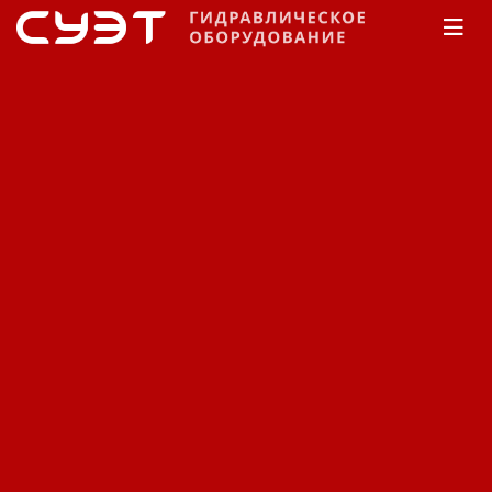
Главная
КАТАЛОГ
Рукава высокого давления
Manuli
Shieldmaster 4000
Рукав высокого давления
Manuli Shieldmaster 4000
H01031031MR99
Код: 12350381507