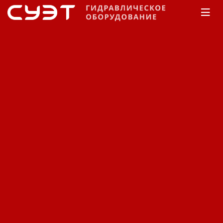
Главная
КАТАЛОГ
Рукава высокого давления
Manuli
Rockmaster/2SN
Рукав высокого давления
Manuli Rockmaster/2SN
H01038051E0С9
Код: 12350381498