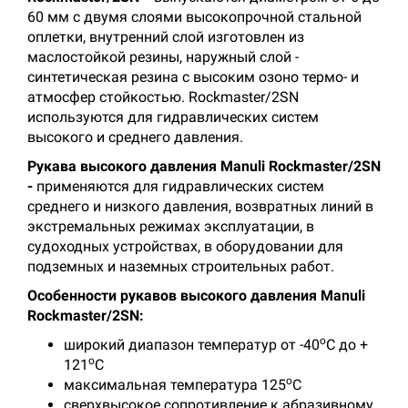
60 мм с двумя слоями высокопрочной стальной
оплетки, внутренний слой изготовлен из
маслостойкой резины, наружный слой -
синтетическая резина с высоким озоно термо- и
атмосфер стойкостью. Rockmaster/2SN
используются для гидравлических систем
высокого и среднего давления.
Рукава высокого давления Manuli Rockmaster/2SN
-
применяются для гидравлических систем
среднего и низкого давления, возвратных линий в
экстремальных режимах эксплуатации, в
судоходных устройствах, в оборудовании для
подземных и наземных строительных работ.
Особенности рукавов высокого давления Manuli
Rockmaster/2SN:
о
широкий диапазон температур от -40
С до +
о
121
С
о
максимальная температура 125
С
сверхвысокое сопротивление к абразивному