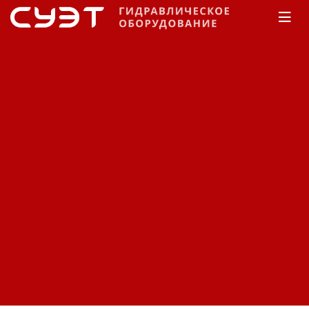
Главная
КАТАЛОГ
Рукава высокого давления
Manuli
Rockmaster/1SN
Рукав высокого давления
Manuli Rockmaster/1SN
H01007051E099
Код: 12350381487