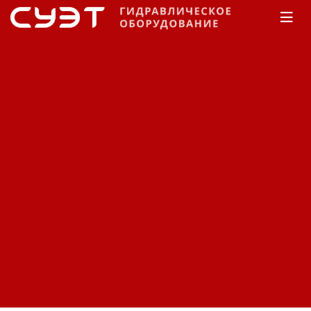
Главная
КАТАЛОГ
Рукава высокого давления
Manuli
Rockmaster/1SN
Рукав высокого давления
Manuli Rockmaster/1SN
H01007040E099
Код: 12350381486