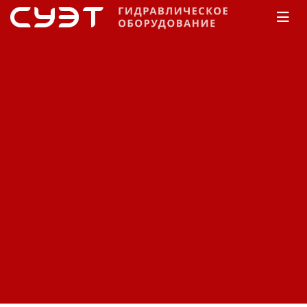
Главная
КАТАЛОГ
Рукава высокого давления
Manuli
Rockmaster/1SN
Рукав высокого давления
Manuli Rockmaster/1SN
H01007008E099
Код: 12350381479