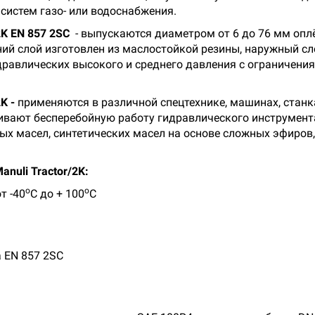
систем газо- или водоснабжения.
2K EN 857 2SC
- выпускаются диаметром от 6 до 76 мм опл
ий слой изготовлен из маслостойкой резины, наружный слой
идравлических высокого и среднего давления с ограничения
2K -
применяются в различной спецтехнике, машинах, станк
чивают бесперебойную работу гидравлического инструмент
х масел, синтетических масел на основе сложных эфиров,
nuli Tractor/2K:
о
о
т -40
С до + 100
С
 EN 857 2SC