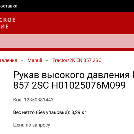
оставка
авления
Manuli
Tractor/2K EN 857 2SC
Рукав высокого давления M
857 2SC H01025076M099
Код: 12350381443
Вес нетто (без упаковки): 3,29 кг
Цена по запросу