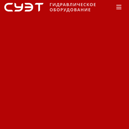
Главная
КАТАЛОГ
Рукава высокого давления
Manuli
Tractor/1K EN 857 1SC
Рукав высокого давления
Manuli Tractor/1K EN 857
1SC H010130031M99
Код: 12350381428