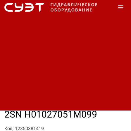
Главная
КАТАЛОГ
Рукава высокого давления
Manuli
Tractor/2T EN 853 2SN
Рукав высокого давления
Manuli Tractor/2T EN 853
2SN H01027051M099
Код: 12350381419