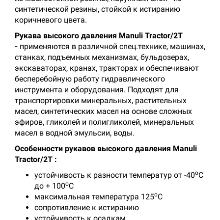
синтетической резины, стойкой к истиранию
коричневого цвета.
Рукава высокого давления Manuli Tractor/2T
-
применяются в различной спец.технике, машинах,
станках, подъемных механизмах, бульдозерах,
экскаваторах, кранах, тракторах и обеспечивают
бесперебойную работу гидравлического
инструмента и оборудования. Подходят для
транспортировки минеральных, растительных
масел, синтетических масел на основе сложных
эфиров, гликолей и полигликолей, минеральных
масел в водной эмульсии, воды.
Особенности рукавов высокого давления Manuli
Tractor/2T :
о
устойчивость к разности температур от -40
С
о
до + 100
С
о
максимальная температура 125
С
сопротивление к истиранию
устойчивость к осадкам