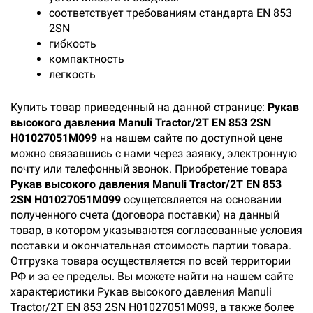
соответствует требованиям стандарта EN 853
2SN
гибкость
компактность
легкость
Купить товар приведенный на данной странице:
Рукав
высокого давления Manuli Tractor/2T EN 853 2SN
H01027051M099
на нашем сайте по доступной цене
можно связавшись с нами через заявку, электронную
почту или телефонный звонок. Приобретение товара
Рукав высокого давления Manuli Tractor/2T EN 853
2SN H01027051M099
осущетсвляется на основании
полученного счета (договора поставки) на данный
товар, в котором указываются согласованные условия
поставки и окончательная стоимость партии товара.
Отгрузка товара осуществляется по всей территории
РФ и за ее пределы. Вы можете найти на нашем сайте
характеристики Рукав высокого давления Manuli
Tractor/2T EN 853 2SN H01027051M099, а также более