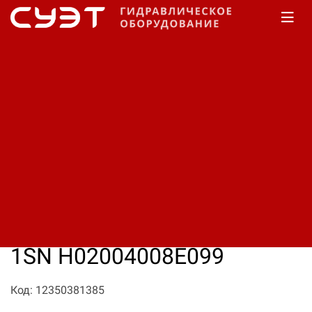
Главная
КАТАЛОГ
Рукава высокого давления
Manuli
Tractor/1T EN 853 1SN
Рукав высокого давления
Manuli Tractor/1T EN 853
1SN H02004008E099
Код: 12350381385