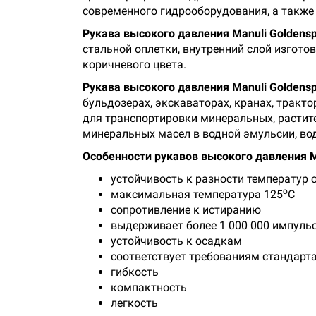
современного гидрооборудования, а также 
Рукава высокого давления Manuli Goldensp
стальной оплетки, внутренний слой изгото
коричневого цвета.
Рукава высокого давления Manuli Goldensp
бульдозерах, экскаваторах, кранах, тракт
для транспортировки минеральных, растите
минеральных масел в водной эмульсии, во
Особенности рукавов высокого давления Ma
устойчивость к разности температур о
о
максимальная температура 125
С
сопротивление к истиранию
выдерживает более 1 000 000 импуль
устойчивость к осадкам
соответствует требованиям стандарта
гибкость
компактность
легкость