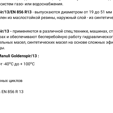
систем газо- или водоснабжения.
ir/13/EN 856 R13
- выпускаются диаметром от 19 до 51 мм
влен из маслостойкой резины, наружный слой - из синтетич
ir/13 -
применяются в различной спец.технике, машинах, с
орах и обеспечивают бесперебойную работу гидравлическо
льных масел, синтетических масел на основе сложных эфи
ды.
nuli Goldenspir/13 :
о
о
т -40
С до + 100
С
сных циклов
 EN 856 R 13