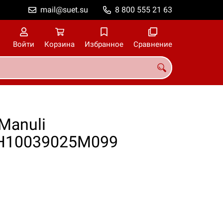
mail@suet.su
8 800 555 21 63
Войти
Корзина
Избранное
Сравнение
Manuli
3 H10039025M099