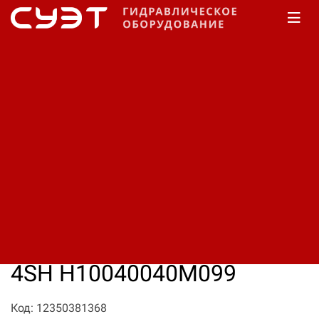
Главная
КАТАЛОГ
Рукава высокого давления
Manuli
Goldenspir/EN 856 4SH
Рукав высокого давления
Manuli Goldenspir/EN 856
4SH H10040040M099
Код: 12350381368