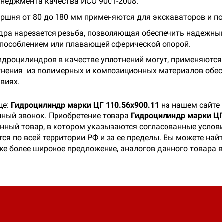
неджмента качества ИСО 9001-2008.
оршня от 80 до 180 мм применяются для экскаваторов и по
дра нарезается резьба, позволяющая обеспечить надежны
пособлением или плавающей сферической опорой.
идроцилиндров в качестве уплотнений могут, применяются
тнения из полимерных и композиционных материалов обе
виях.
це:
Гидроцилиндр марки ЦГ 110.56х900.11
на нашем сайте 
онный звонок. Приобретение товара
Гидроцилиндр марки ЦГ
данный товар, в котором указываются согласованные услов
тся по всей территории РФ и за ее пределы. Вы можете най
же более широкое предложение, аналогов данного товара 