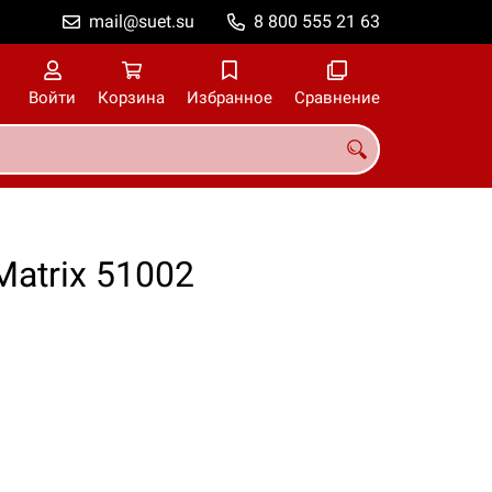
mail@suet.su
8 800 555 21 63
Войти
Корзина
Избранное
Сравнение
atrix 51002