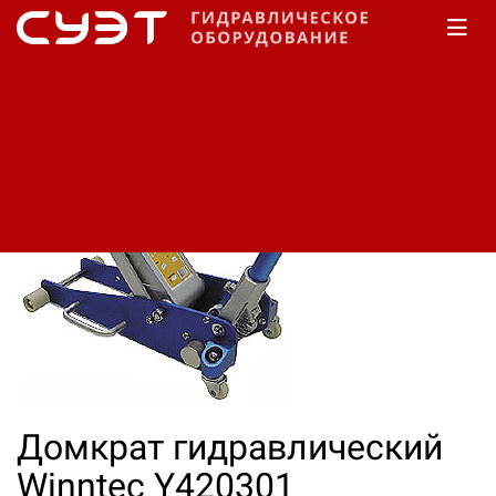
Главная
КАТАЛОГ
Домкраты
Winntec
Подкатные
Домкрат гидравлический
Winntec Y420301