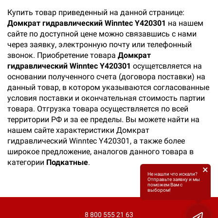
Купить товар приведенный на данной странице:
Домкрат гидравлический Winntec Y420301
на нашем
сайте по доступной цене можно связавшись с нами
через заявку, электронную почту или телефонный
звонок. Приобретение товара
Домкрат
гидравлический Winntec Y420301
осущетсвляется на
основании полученного счета (договора поставки) на
данный товар, в котором указываются согласованные
условия поставки и окончательная стоимость партии
товара. Отгрузка товара осуществляется по всей
территории РФ и за ее пределы. Вы можете найти на
нашем сайте характеристики Домкрат
гидравлический Winntec Y420301, а также более
широкое предложение, аналогов данного товара в
категории
Подкатные
.
×
Не нашли что искали?
Отправьте заявку и мы
поможем Вам с
выбором!
8 800 555 21 63