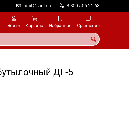
mail@suet.su
8 800 555 21 63
Войти
Корзина
Избранное
Сравнение
бутылочный ДГ-5