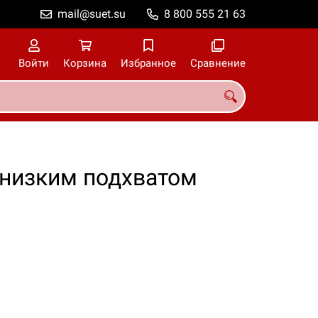
mail@suet.su
8 800 555 21 63
Войти
Корзина
Избранное
Сравнение
 низким подхватом