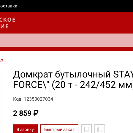
оставка
er
Домкрат бутылочный STAY
FORCE\" (20 т - 242/452 мм
Код: 12350027034
2 859 ₽
В заявку
Быстрый заказ