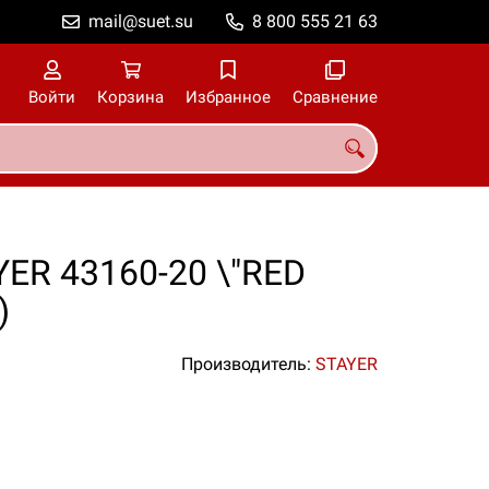
mail@suet.su
8 800 555 21 63
Войти
Корзина
Избранное
Сравнение
ER 43160-20 \"RED
)
Производитель:
STAYER