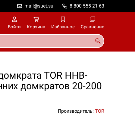
mail@suet.su
8 800 555 21 63
Войти
Корзина
Избранное
Сравнение
 домкрата TOR HHB-
нних домкратов 20-200
Производитель:
TOR