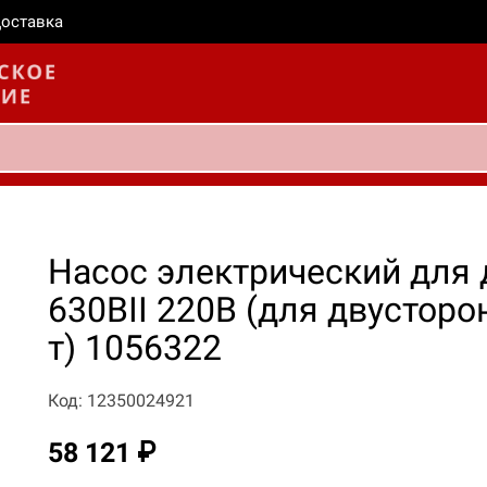
оставка
Насос электрический для
630BII 220В (для двусторо
т) 1056322
Код: 12350024921
58 121 ₽